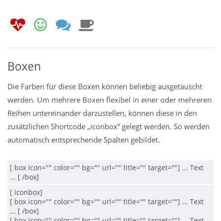
Boxen
Die Farben für diese Boxen können beliebig ausgetauscht
werden. Um mehrere Boxen flexibel in einer oder mehreren
Reihen untereinander darzustellen, können diese in den
zusätzlichen Shortcode „iconbox“ gelegt werden. So werden
automatisch entsprechende Spalten gebildet.
[ box icon="" color="" bg="" url="" title="" target=""] ... Text 
... [ /box]
[ iconbox]

[ box icon="" color="" bg="" url="" title="" target=""] ... Text 
... [ /box]

[ box icon="" color="" bg="" url="" title="" target=""] ... Text 