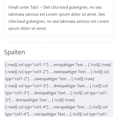
Inhalt unter Tab1 – Stet clita kasd gubergren, no sea
takimata sanctus est Lorem ipsum dolor sit amet. Stet
clita kasd gubergren, no sea takimata sanctus est Lorem
ipsum dolor sit amet.
Spalten
[ row][ col typ="col1-1"] ... einspaltiger Text ... [ /col][ /row]
[ row][ col typ="col1-2"] ... zweispaltiger Text ... [ /col][ col
typ="col1-2"] ... zweispaltiger Text ... [ /col][ /row]
[ row][ col typ="col1-3"] ... dreispaltiger Text ... [ /col][ col
typ="col1-3"] ... dreispaltiger Text ... [ /col][ col typ="col1-
3"] ... dreispaltiger Text ... [ /col][ /row]
[ row][ col typ="col1-4"] ... vierspaltiger Text ... [ /col][ col
typ="col1-4"] ... vierspaltiger Text ... [ /col][ col typ="col1-