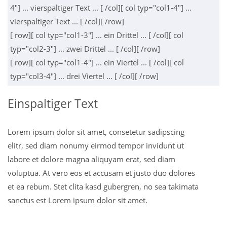
4"] ... vierspaltiger Text ... [ /col][ col typ="col1-4"] ...
vierspaltiger Text ... [ /col][ /row]
[ row][ col typ="col1-3"] ... ein Drittel ... [ /col][ col
typ="col2-3"] ... zwei Drittel ... [ /col][ /row]
[ row][ col typ="col1-4"] ... ein Viertel ... [ /col][ col
typ="col3-4"] ... drei Viertel ... [ /col][ /row]
Einspaltiger Text
Lorem ipsum dolor sit amet, consetetur sadipscing
elitr, sed diam nonumy eirmod tempor invidunt ut
labore et dolore magna aliquyam erat, sed diam
voluptua. At vero eos et accusam et justo duo dolores
et ea rebum. Stet clita kasd gubergren, no sea takimata
sanctus est Lorem ipsum dolor sit amet.