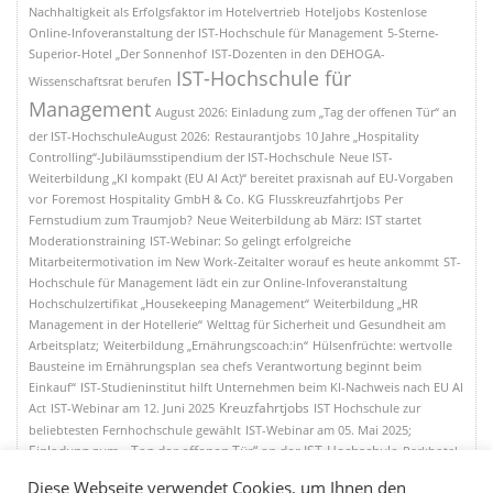
Nachhaltigkeit als Erfolgsfaktor im Hotelvertrieb
Hoteljobs
Kostenlose
Online-Infoveranstaltung der IST-Hochschule für Management
5-Sterne-
Superior-Hotel „Der Sonnenhof
IST-Dozenten in den DEHOGA-
IST-Hochschule für
Wissenschaftsrat berufen
Management
August 2026: Einladung zum „Tag der offenen Tür“ an
der IST-HochschuleAugust 2026:
Restaurantjobs
10 Jahre „Hospitality
Controlling“-Jubiläumsstipendium der IST-Hochschule
Neue IST-
Weiterbildung „KI kompakt (EU AI Act)“ bereitet praxisnah auf EU-Vorgaben
vor
Foremost Hospitality GmbH & Co. KG
Flusskreuzfahrtjobs
Per
Fernstudium zum Traumjob?
Neue Weiterbildung ab März: IST startet
Moderationstraining
IST-Webinar: So gelingt erfolgreiche
Mitarbeitermotivation im New Work-Zeitalter
worauf es heute ankommt
ST-
Hochschule für Management lädt ein zur Online-Infoveranstaltung
Hochschulzertifikat „Housekeeping Management“
Weiterbildung „HR
Management in der Hotellerie“
Welttag für Sicherheit und Gesundheit am
Arbeitsplatz;
Weiterbildung „Ernährungscoach:in“
Hülsenfrüchte: wertvolle
Bausteine im Ernährungsplan
sea chefs
Verantwortung beginnt beim
Einkauf“
IST-Studieninstitut hilft Unternehmen beim KI-Nachweis nach EU AI
Kreuzfahrtjobs
Act
IST-Webinar am 12. Juni 2025
IST Hochschule zur
beliebtesten Fernhochschule gewählt
IST-Webinar am 05. Mai 2025;
Einladung zum „Tag der offenen Tür“ an der IST-Hochschule
Parkhotel
Egerner Höfe;
HR-Management in der Hotellerie:Zwischen Gastlichkeit und
Diese Webseite verwendet Cookies, um Ihnen den