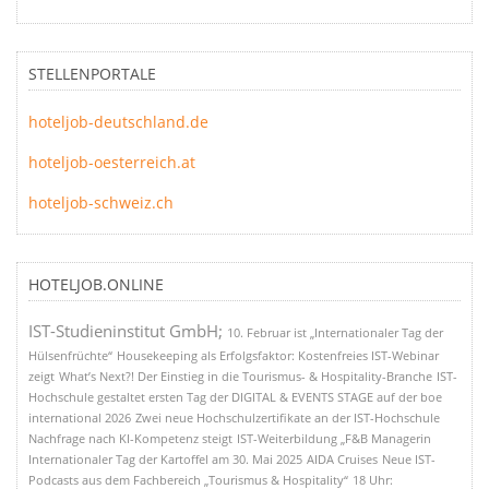
STELLENPORTALE
hoteljob-deutschland.de
hoteljob-oesterreich.at
hoteljob-schweiz.ch
HOTELJOB.ONLINE
IST-Studieninstitut GmbH;
10. Februar ist „Internationaler Tag der
Hülsenfrüchte“
Housekeeping als Erfolgsfaktor: Kostenfreies IST-Webinar
zeigt
What’s Next?! Der Einstieg in die Tourismus- & Hospitality-Branche
IST-
Hochschule gestaltet ersten Tag der DIGITAL & EVENTS STAGE auf der boe
international 2026
Zwei neue Hochschulzertifikate an der IST-Hochschule
Nachfrage nach KI-Kompetenz steigt
IST-Weiterbildung „F&B Managerin
Internationaler Tag der Kartoffel am 30. Mai 2025
AIDA Cruises
Neue IST-
Podcasts aus dem Fachbereich „Tourismus & Hospitality“
18 Uhr: