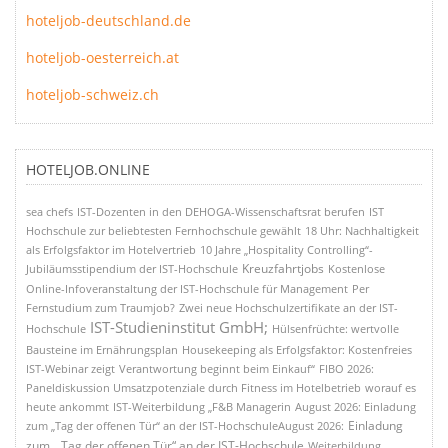
hoteljob-deutschland.de
hoteljob-oesterreich.at
hoteljob-schweiz.ch
HOTELJOB.ONLINE
sea chefs
IST-Dozenten in den DEHOGA-Wissenschaftsrat berufen
IST
Hochschule zur beliebtesten Fernhochschule gewählt
18 Uhr: Nachhaltigkeit
als Erfolgsfaktor im Hotelvertrieb
10 Jahre „Hospitality Controlling“-
Kreuzfahrtjobs
Jubiläumsstipendium der IST-Hochschule
Kostenlose
Online-Infoveranstaltung der IST-Hochschule für Management
Per
Fernstudium zum Traumjob?
Zwei neue Hochschulzertifikate an der IST-
IST-Studieninstitut GmbH;
Hochschule
Hülsenfrüchte: wertvolle
Bausteine im Ernährungsplan
Housekeeping als Erfolgsfaktor: Kostenfreies
IST-Webinar zeigt
Verantwortung beginnt beim Einkauf“
FIBO 2026:
Paneldiskussion Umsatzpotenziale durch Fitness im Hotelbetrieb
worauf es
heute ankommt
IST-Weiterbildung „F&B Managerin
August 2026: Einladung
Einladung
zum „Tag der offenen Tür“ an der IST-HochschuleAugust 2026:
zum „Tag der offenen Tür“ an der IST-Hochschule
Weiterbildung