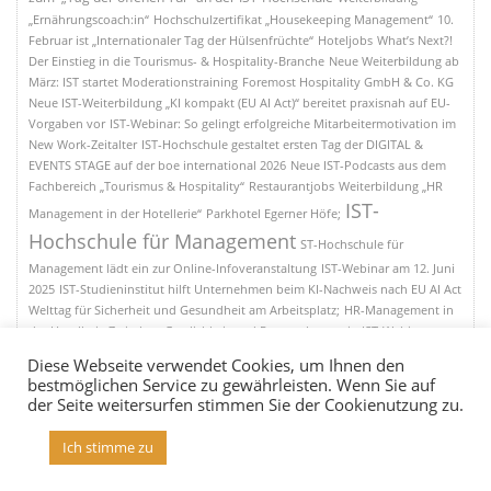
„Ernährungscoach:in“
Hochschulzertifikat „Housekeeping Management“
10.
Februar ist „Internationaler Tag der Hülsenfrüchte“
Hoteljobs
What’s Next?!
Der Einstieg in die Tourismus- & Hospitality-Branche
Neue Weiterbildung ab
März: IST startet Moderationstraining
Foremost Hospitality GmbH & Co. KG
Neue IST-Weiterbildung „KI kompakt (EU AI Act)“ bereitet praxisnah auf EU-
Vorgaben vor
IST-Webinar: So gelingt erfolgreiche Mitarbeitermotivation im
New Work-Zeitalter
IST-Hochschule gestaltet ersten Tag der DIGITAL &
EVENTS STAGE auf der boe international 2026
Neue IST-Podcasts aus dem
Fachbereich „Tourismus & Hospitality“
Restaurantjobs
Weiterbildung „HR
IST-
Management in der Hotellerie“
Parkhotel Egerner Höfe;
Hochschule für Management
ST-Hochschule für
Management lädt ein zur Online-Infoveranstaltung
IST-Webinar am 12. Juni
2025
IST-Studieninstitut hilft Unternehmen beim KI-Nachweis nach EU AI Act
Welttag für Sicherheit und Gesundheit am Arbeitsplatz;
HR-Management in
der Hotellerie:Zwischen Gastlichkeit und Personalstrategie
IST-Webinar am
05. Mai 2025;
AIDA Cruises
Internationaler Tag der Kartoffel am 30. Mai 2025
Diese Webseite verwendet Cookies, um Ihnen den
Nachfrage nach KI-Kompetenz steigt
5-Sterne-Superior-Hotel „Der
bestmöglichen Service zu gewährleisten. Wenn Sie auf
IST-Studieninstitut
Sonnenhof
Flusskreuzfahrtjobs
der Seite weitersurfen stimmen Sie der Cookienutzung zu.
Ich stimme zu
© 2026 | Hoteljobs Online – Job & Karriereblog - Karriereblog für die Hotellerie &
Gastronomie und Tourismus.