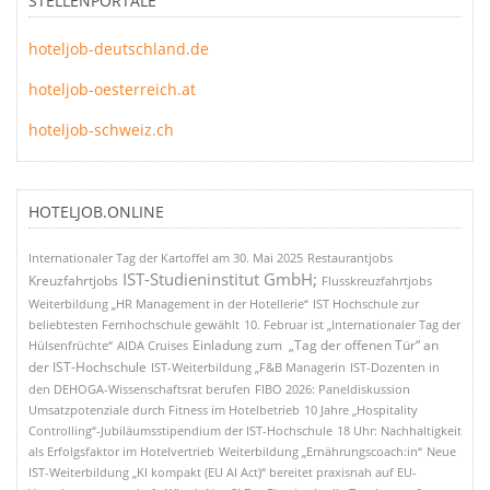
STELLENPORTALE
hoteljob-deutschland.de
hoteljob-oesterreich.at
hoteljob-schweiz.ch
HOTELJOB.ONLINE
Internationaler Tag der Kartoffel am 30. Mai 2025
Restaurantjobs
IST-Studieninstitut GmbH;
Kreuzfahrtjobs
Flusskreuzfahrtjobs
Weiterbildung „HR Management in der Hotellerie“
IST Hochschule zur
beliebtesten Fernhochschule gewählt
10. Februar ist „Internationaler Tag der
Einladung zum „Tag der offenen Tür“ an
Hülsenfrüchte“
AIDA Cruises
der IST-Hochschule
IST-Weiterbildung „F&B Managerin
IST-Dozenten in
den DEHOGA-Wissenschaftsrat berufen
FIBO 2026: Paneldiskussion
Umsatzpotenziale durch Fitness im Hotelbetrieb
10 Jahre „Hospitality
Controlling“-Jubiläumsstipendium der IST-Hochschule
18 Uhr: Nachhaltigkeit
als Erfolgsfaktor im Hotelvertrieb
Weiterbildung „Ernährungscoach:in“
Neue
IST-Weiterbildung „KI kompakt (EU AI Act)“ bereitet praxisnah auf EU-