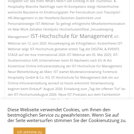
Vorgaben vor
sea chefs
What’s Next?! Der Einstieg in die Tourismus- &
Hospitality-Branche
Nachfrage nach KI-Kompetenz steigt
Hülsenfrüchte:
wertvolle Bausteine im Ernährungsplan
Per Fernstudium zum Traumjob?
HR-Management in der Hotellerie:Zwischen Gastlichkeit und
Personalstrategie
IST-Webinar: So gelingt erfolgreiche Mitarbeitermotivation
im New Work-Zeitalter
Hoteljobs
Hochschulzertifikat „Housekeeping
IST-Hochschule für Management
Management“
IST-
Webinar am 12. Juni 2025
Housekeeping als Erfolgsfaktor: Kostenfreies IST-
Webinar zeigt
IST-Hochschule gestaltet ersten Tag der DIGITAL & EVENTS
STAGE auf der boe international 2026
IST-Webinar am 05. Mai 2025;
IST-
Studieninstitut hilft Unternehmen beim KI-Nachweis nach EU AI Act
Kostenlose Online-Infoveranstaltung der IST-Hochschule für Management
Neue Weiterbildung ab März: IST startet Moderationstraining
Foremost
Hospitality GmbH & Co. KG
ST-Hochschule für Management lädt ein zur
Online-Infoveranstaltung
worauf es heute ankommt
Verantwortung
beginnt beim Einkauf“
August 2026: Einladung zum „Tag der offenen Tür“ an
der IST-HochschuleAugust 2026:
Neue IST-Podcasts aus dem Fachbereich
IST-Studieninstitut
„Tourismus & Hospitality“
Parkhotel Egerner
Höfe;
5-Sterne-Superior-Hotel „Der Sonnenhof
Zwei neue
Diese Webseite verwendet Cookies, um Ihnen den
Hochschulzertifikate an der IST-Hochschule
Welttag für Sicherheit und
bestmöglichen Service zu gewährleisten. Wenn Sie auf
Gesundheit am Arbeitsplatz;
der Seite weitersurfen stimmen Sie der Cookienutzung zu.
Ich stimme zu