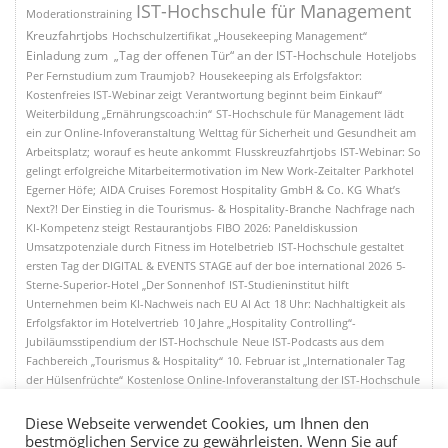
IST-Hochschule für Management
Moderationstraining
Kreuzfahrtjobs
Hochschulzertifikat „Housekeeping Management“
Einladung zum „Tag der offenen Tür“ an der IST-Hochschule
Hoteljobs
Per Fernstudium zum Traumjob?
Housekeeping als Erfolgsfaktor:
Kostenfreies IST-Webinar zeigt
Verantwortung beginnt beim Einkauf“
Weiterbildung „Ernährungscoach:in“
ST-Hochschule für Management lädt
ein zur Online-Infoveranstaltung
Welttag für Sicherheit und Gesundheit am
Arbeitsplatz;
worauf es heute ankommt
Flusskreuzfahrtjobs
IST-Webinar: So
gelingt erfolgreiche Mitarbeitermotivation im New Work-Zeitalter
Parkhotel
Egerner Höfe;
AIDA Cruises
Foremost Hospitality GmbH & Co. KG
What’s
Next?! Der Einstieg in die Tourismus- & Hospitality-Branche
Nachfrage nach
KI-Kompetenz steigt
Restaurantjobs
FIBO 2026: Paneldiskussion
Umsatzpotenziale durch Fitness im Hotelbetrieb
IST-Hochschule gestaltet
ersten Tag der DIGITAL & EVENTS STAGE auf der boe international 2026
5-
Sterne-Superior-Hotel „Der Sonnenhof
IST-Studieninstitut hilft
Unternehmen beim KI-Nachweis nach EU AI Act
18 Uhr: Nachhaltigkeit als
Erfolgsfaktor im Hotelvertrieb
10 Jahre „Hospitality Controlling“-
Jubiläumsstipendium der IST-Hochschule
Neue IST-Podcasts aus dem
Fachbereich „Tourismus & Hospitality“
10. Februar ist „Internationaler Tag
der Hülsenfrüchte“
Kostenlose Online-Infoveranstaltung der IST-Hochschule
für Management
Zwei neue Hochschulzertifikate an der IST-Hochschule
IST
Hochschule zur beliebtesten Fernhochschule gewählt
IST-Webinar am 05.
Diese Webseite verwendet Cookies, um Ihnen den
Mai 2025;
HR-Management in der Hotellerie:Zwischen Gastlichkeit und
bestmöglichen Service zu gewährleisten. Wenn Sie auf