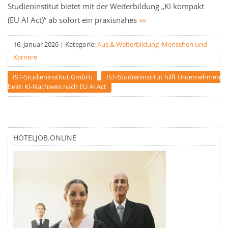
Studieninstitut bietet mit der Weiterbildung „KI kompakt
(EU AI Act)“ ab sofort ein praxisnahes
»»
16. Januar 2026
|
Kategorie:
Aus & Weiterbildung
·
Menschen und
Karriere
IST-Studieninstitut GmbH;
IST-Studieninstitut hilft Unternehmen
beim KI-Nachweis nach EU AI Act
HOTELJOB.ONLINE