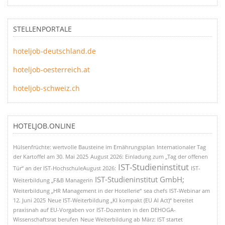
STELLENPORTALE
hoteljob-deutschland.de
hoteljob-oesterreich.at
hoteljob-schweiz.ch
HOTELJOB.ONLINE
Hülsenfrüchte: wertvolle Bausteine im Ernährungsplan
Internationaler Tag
der Kartoffel am 30. Mai 2025
August 2026: Einladung zum „Tag der offenen
IST-Studieninstitut
Tür“ an der IST-HochschuleAugust 2026:
IST-
IST-Studieninstitut GmbH;
Weiterbildung „F&B Managerin
Weiterbildung „HR Management in der Hotellerie“
sea chefs
IST-Webinar am
12. Juni 2025
Neue IST-Weiterbildung „KI kompakt (EU AI Act)“ bereitet
praxisnah auf EU-Vorgaben vor
IST-Dozenten in den DEHOGA-
Wissenschaftsrat berufen
Neue Weiterbildung ab März: IST startet