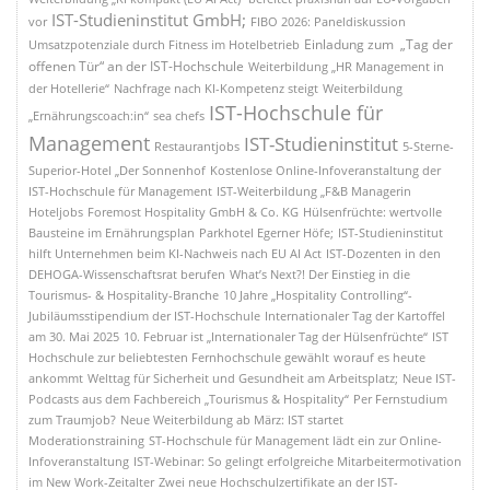
IST-Studieninstitut GmbH;
vor
FIBO 2026: Paneldiskussion
Einladung zum „Tag der
Umsatzpotenziale durch Fitness im Hotelbetrieb
offenen Tür“ an der IST-Hochschule
Weiterbildung „HR Management in
der Hotellerie“
Nachfrage nach KI-Kompetenz steigt
Weiterbildung
IST-Hochschule für
„Ernährungscoach:in“
sea chefs
Management
IST-Studieninstitut
Restaurantjobs
5-Sterne-
Superior-Hotel „Der Sonnenhof
Kostenlose Online-Infoveranstaltung der
IST-Hochschule für Management
IST-Weiterbildung „F&B Managerin
Hoteljobs
Foremost Hospitality GmbH & Co. KG
Hülsenfrüchte: wertvolle
Bausteine im Ernährungsplan
Parkhotel Egerner Höfe;
IST-Studieninstitut
hilft Unternehmen beim KI-Nachweis nach EU AI Act
IST-Dozenten in den
DEHOGA-Wissenschaftsrat berufen
What’s Next?! Der Einstieg in die
Tourismus- & Hospitality-Branche
10 Jahre „Hospitality Controlling“-
Jubiläumsstipendium der IST-Hochschule
Internationaler Tag der Kartoffel
am 30. Mai 2025
10. Februar ist „Internationaler Tag der Hülsenfrüchte“
IST
Hochschule zur beliebtesten Fernhochschule gewählt
worauf es heute
ankommt
Welttag für Sicherheit und Gesundheit am Arbeitsplatz;
Neue IST-
Podcasts aus dem Fachbereich „Tourismus & Hospitality“
Per Fernstudium
zum Traumjob?
Neue Weiterbildung ab März: IST startet
Moderationstraining
ST-Hochschule für Management lädt ein zur Online-
Infoveranstaltung
IST-Webinar: So gelingt erfolgreiche Mitarbeitermotivation
im New Work-Zeitalter
Zwei neue Hochschulzertifikate an der IST-