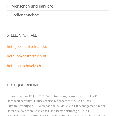
Menschen und Karriere
Stellenangebote
STELLENPORTALE
hoteljob-deutschland.de
hoteljob-oesterreich.at
hoteljob-schweiz.ch
HOTELJOB.ONLINE
IST-Webinar am 12. Juni 2025
Verantwortung beginnt beim Einkauf“
Hochschulzertifikat „Housekeeping Management“
AIDA Cruises
Flusskreuzfahrtjobs
IST-Webinar am 05. Mai 2025;
HR-Management in der
Hotellerie:Zwischen Gastlichkeit und Personalstrategie
Neue IST-
Weiterbildung „KI kompakt (EU AI Act)“ bereitet praxisnah auf EU-Vorgaben