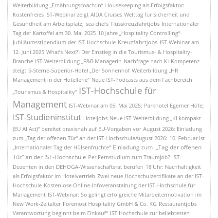
Weiterbildung „Ernährungscoach:in“
Housekeeping als Erfolgsfaktor:
Kostenfreies IST-Webinar zeigt
AIDA Cruises
Welttag für Sicherheit und
Gesundheit am Arbeitsplatz;
sea chefs
Flusskreuzfahrtjobs
Internationaler
Tag der Kartoffel am 30. Mai 2025
10 Jahre „Hospitality Controlling“-
Kreuzfahrtjobs
Jubiläumsstipendium der IST-Hochschule
IST-Webinar am
12. Juni 2025
What’s Next?! Der Einstieg in die Tourismus- & Hospitality-
Branche
IST-Weiterbildung „F&B Managerin
Nachfrage nach KI-Kompetenz
steigt
5-Sterne-Superior-Hotel „Der Sonnenhof
Weiterbildung „HR
Management in der Hotellerie“
Neue IST-Podcasts aus dem Fachbereich
IST-Hochschule für
„Tourismus & Hospitality“
Management
IST-Webinar am 05. Mai 2025;
Parkhotel Egerner Höfe;
IST-Studieninstitut
Hoteljobs
Neue IST-Weiterbildung „KI kompakt
(EU AI Act)“ bereitet praxisnah auf EU-Vorgaben vor
August 2026: Einladung
zum „Tag der offenen Tür“ an der IST-HochschuleAugust 2026:
10. Februar ist
Einladung zum „Tag der offenen
„Internationaler Tag der Hülsenfrüchte“
Tür“ an der IST-Hochschule
Per Fernstudium zum Traumjob?
IST-
Dozenten in den DEHOGA-Wissenschaftsrat berufen
18 Uhr: Nachhaltigkeit
als Erfolgsfaktor im Hotelvertrieb
Zwei neue Hochschulzertifikate an der IST-
Hochschule
Kostenlose Online-Infoveranstaltung der IST-Hochschule für
Management
IST-Webinar: So gelingt erfolgreiche Mitarbeitermotivation im
New Work-Zeitalter
Foremost Hospitality GmbH & Co. KG
Restaurantjobs
Verantwortung beginnt beim Einkauf“
IST Hochschule zur beliebtesten