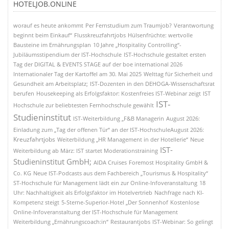
HOTELJOB.ONLINE
worauf es heute ankommt
Per Fernstudium zum Traumjob?
Verantwortung
beginnt beim Einkauf“
Flusskreuzfahrtjobs
Hülsenfrüchte: wertvolle
Bausteine im Ernährungsplan
10 Jahre „Hospitality Controlling“-
Jubiläumsstipendium der IST-Hochschule
IST-Hochschule gestaltet ersten
Tag der DIGITAL & EVENTS STAGE auf der boe international 2026
Internationaler Tag der Kartoffel am 30. Mai 2025
Welttag für Sicherheit und
Gesundheit am Arbeitsplatz;
IST-Dozenten in den DEHOGA-Wissenschaftsrat
berufen
Housekeeping als Erfolgsfaktor: Kostenfreies IST-Webinar zeigt
IST
IST-
Hochschule zur beliebtesten Fernhochschule gewählt
Studieninstitut
IST-Weiterbildung „F&B Managerin
August 2026:
Einladung zum „Tag der offenen Tür“ an der IST-HochschuleAugust 2026:
Kreuzfahrtjobs
Weiterbildung „HR Management in der Hotellerie“
Neue
IST-
Weiterbildung ab März: IST startet Moderationstraining
Studieninstitut GmbH;
AIDA Cruises
Foremost Hospitality GmbH &
Co. KG
Neue IST-Podcasts aus dem Fachbereich „Tourismus & Hospitality“
ST-Hochschule für Management lädt ein zur Online-Infoveranstaltung
18
Uhr: Nachhaltigkeit als Erfolgsfaktor im Hotelvertrieb
Nachfrage nach KI-
Kompetenz steigt
5-Sterne-Superior-Hotel „Der Sonnenhof
Kostenlose
Online-Infoveranstaltung der IST-Hochschule für Management
Weiterbildung „Ernährungscoach:in“
Restaurantjobs
IST-Webinar: So gelingt