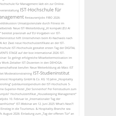
Hochschule für Management lädt ein zur Online-
IST-Hochschule für
overanstaltung
anagement
Restaurantjobs
FIBO 2026:
eldiskussion Umsatzpotenziale durch Fitness im
elbetrieb
Neue IST-Weiterbildung „KI kompakt (EU AI
)“ bereitet praxisnah auf EU-Vorgaben vor
IST-
dieninstitut hilft Unternehmen beim KI-Nachweis nach
AI Act
Zwei neue Hochschulzertifikate an der IST-
hschule
IST-Hochschule gestaltet ersten Tag der DIGITAL
VENTS STAGE auf der boe international 2026
IST-
inar: So gelingt erfolgreiche Mitarbeitermotivation im
 Work-Zeitalter
IST-Dozenten in den DEHOGA-
senschaftsrat berufen
Neue Weiterbildung ab März: IST
IST-Studieninstitut
rtet Moderationstraining
emost Hospitality GmbH & Co. KG
10 Jahre „Hospitality
trolling“-Jubiläumsstipendium der IST-Hochschule
5-
rne-Superior-Hotel „Der Sonnenhof
Per Fernstudium zum
umjob?
Hochschulzertifikat „Housekeeping Management“
eljobs
10. Februar ist „Internationaler Tag der
senfrüchte“
IST-Webinar am 12. Juni 2025
What’s Next?!
 Einstieg in die Tourismus- & Hospitality-Branche
sea
fs
August 2026: Einladung zum „Tag der offenen Tür“ an