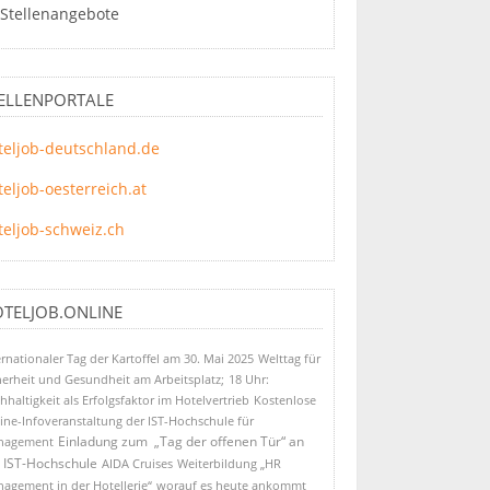
Stellenangebote
ELLENPORTALE
teljob-deutschland.de
teljob-oesterreich.at
teljob-schweiz.ch
TELJOB.ONLINE
ernationaler Tag der Kartoffel am 30. Mai 2025
Welttag für
herheit und Gesundheit am Arbeitsplatz;
18 Uhr:
hhaltigkeit als Erfolgsfaktor im Hotelvertrieb
Kostenlose
ine-Infoveranstaltung der IST-Hochschule für
Einladung zum „Tag der offenen Tür“ an
nagement
 IST-Hochschule
AIDA Cruises
Weiterbildung „HR
agement in der Hotellerie“
worauf es heute ankommt