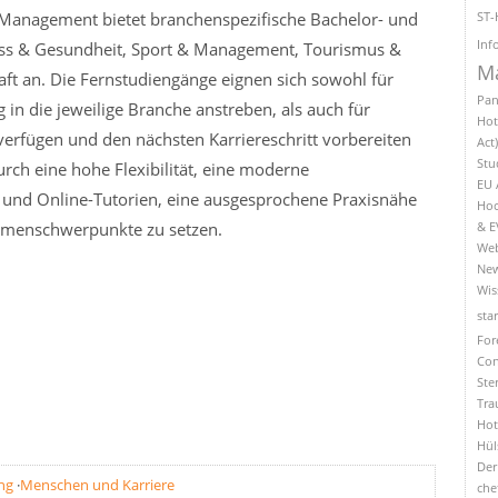
r Management bietet branchenspezifische Bachelor- und
ST-
Inf
ess & Gesundheit, Sport & Management, Tourismus &
M
ft an. Die Fernstudiengänge eignen sich sowohl für
Pan
 in die jeweilige Branche anstreben, als auch für
Hot
verfügen und den nächsten Karriereschritt vorbereiten
Act
Stu
rch eine hohe Flexibilität, eine moderne
EU 
 und Online-Tutorien, eine ausgesprochene Praxisnähe
Hoc
hemenschwerpunkte zu setzen.
& E
Web
New
Wis
sta
For
Con
Ste
Tra
Hot
Hül
Der
ng
·
Menschen und Karriere
che