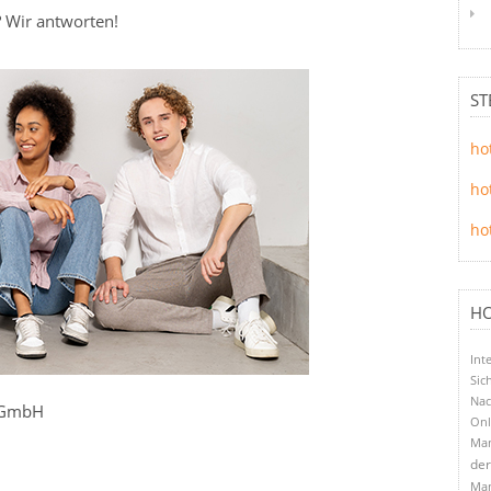
 Wir antworten!
ST
ho
ho
ho
HO
Int
Sic
Nac
t GmbH
Onl
Ma
der
Man